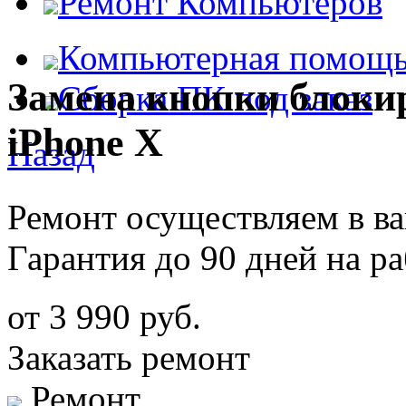
Ремонт Компьютеров
Компьютерная помощ
Замена кнопки блоки
Сборка ПК под заказ
iPhone X
Назад
Ремонт осуществляем в в
Гарантия до 90 дней на р
от 3 990 руб.
Заказать ремонт
Ремонт