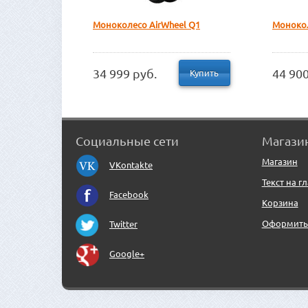
Моноколесо AirWheel Q1
Монокол
34 999 руб.
44 900
Купить
Социальные сети
Магази
Магазин
VKontakte
Текст на г
Facebook
Корзина
Оформить 
Twitter
Google+