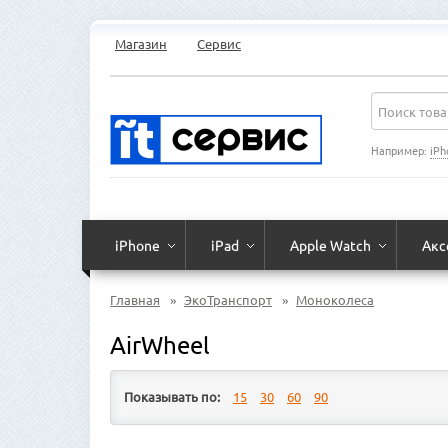
Магазин
Сервис
Например:
iPh
iPhone
iPad
Apple Watch
Акс
Главная
»
ЭкоТранспорт
»
Моноколеса
AirWheel
Показывать по:
15
30
60
90