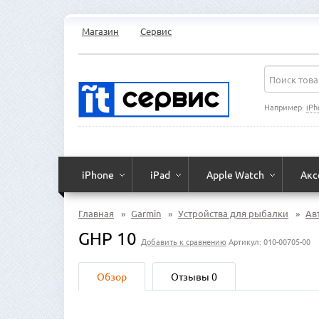
Магазин
Сервис
Например:
iPh
iPhone
iPad
Apple Watch
Акс
Главная
»
Garmin
»
Устройства для рыбалки
»
Ав
GHP 10
Добавить к сравнению
Артикул: 010-00705-00
Обзор
Отзывы
0