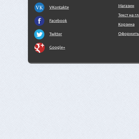
Магазин
VKontakte
Текст на г
Facebook
Корзина
Оформить 
Twitter
Google+