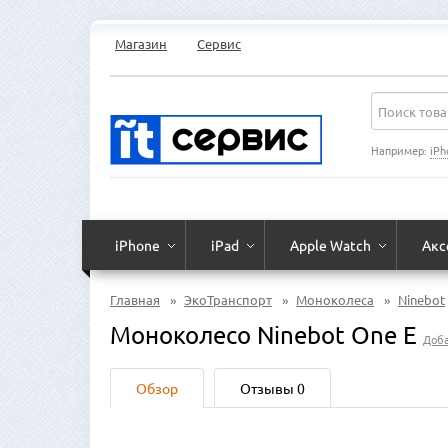
Магазин
Сервис
Например:
iPh
iPhone
iPad
Apple Watch
Акс
Главная
»
ЭкоТранспорт
»
Моноколеса
»
Ninebot
Моноколесо Ninebot One E
Доба
Обзор
Отзывы
0