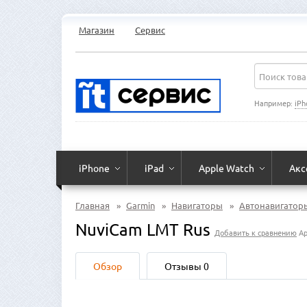
Магазин
Сервис
Например:
iPh
iPhone
iPad
Apple Watch
Акс
Главная
»
Garmin
»
Навигаторы
»
Автонавигатор
NuviCam LMT Rus
Добавить к сравнению
Ар
Обзор
Отзывы
0