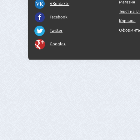
Магазин
VKontakte
Текст на г
Facebook
Корзина
Оформить 
Twitter
Google+