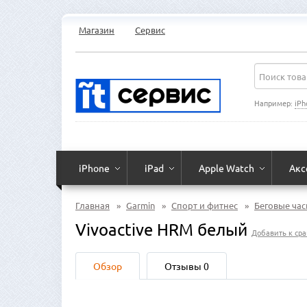
Магазин
Сервис
Например:
iPh
iPhone
iPad
Apple Watch
Акс
Главная
»
Garmin
»
Спорт и фитнес
»
Беговые ча
Vivoactive HRM белый
Добавить к ср
Обзор
Отзывы
0