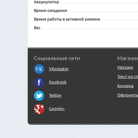
Аккумулятор
Время ожидания
Время работы в активной режиме
Вес
Социальные сети
Магази
Магазин
VKontakte
Текст на г
Facebook
Корзина
Оформить 
Twitter
Google+